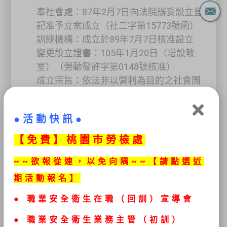
奉社會處：87年2月7日向法院辦妥設立登
記准予立案成立（社二字第15773號函）
訓練機構：成立於89年7月7日核准設立
變更設立證書：105年1月20日（增設教
室）（勞動發許字第0148號核准）
成立宗旨：依法非以營利為目的之社會團
體，以配合政府政策，提升職場安全衛生，
協助安全衛生教育訓練推動，防止業災害為
●活動快訊●
宗旨。前項必要之教育及訓練事項、訓練單
位之資格條件與管理及其他應遵行事項規
【免
費】桃園市勞檢處
則，由中央主管機關定之。
~~欲報從速，以免向隅~~【請點選近
期活動報名】
●
職業安全衛生在職（回訓）宣導會
國家（高考）考試及格專業人員
● 職業安全衛生
業務主管（初訓）