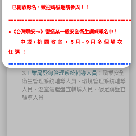
為您量身服務
已開放報名，歡迎竭誠邀請參與！！
1.
行政院公共工程委員會登錄執業專業技
==============================================
師
：工業安全技師、工礦衛生技師、環境工
●《台灣職安卡》營造業一般安全衛生訓練報名中！
程技師、化學工程技師、機械工程技師
2.
行政院勞工委員會登錄甲級技術士人員
：
中壢/桃園教室，5
月
-9月多個場次
勞工安全管理師、勞工衛生管理師、甲級化
任選
！
學性環境測定人員、甲級物理性環境測定人
==============================================
員
3.
工業局登錄管理系統輔導人員
：職業安全
●最新推出移工初訓課程
《高空工作
衛生管理系統輔導人員、環境管理系統輔導
車》、《堆高機操作》、
《固定式起重
人員、溫室氣體盤查輔導人員、碳足跡盤查
機》
輔導人員
學術科課程皆有翻譯人員隨班上課
●本會辦理「企業專班及包班」服務，歡迎諮詢03-
4930034專線！