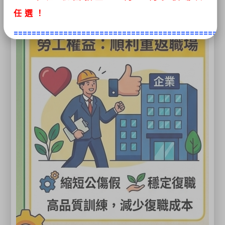
任選
！
==============================================
●最新推出移工初訓課程
《高空工作
車》、《堆高機操作》、
《固定式起重
機》
學術科課程皆有翻譯人員隨班上課
●本會辦理「企業專班及包班」服務，歡迎諮詢03-
4930034專線！
關閉