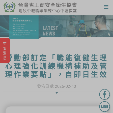
重要消息
勞動部訂定「職能復健生理
心理強化訓練機構補助及管
理作業要點」，自即日生效
發佈日期:
2026-02-13